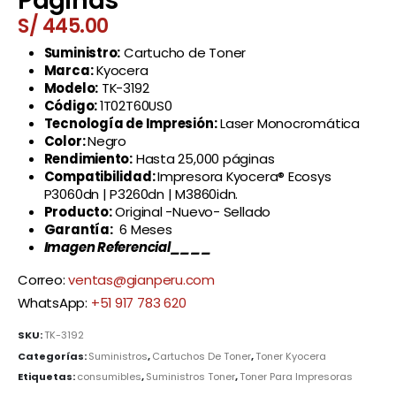
Páginas
S/
445.00
Suministro:
Cartucho de Toner
Marca:
Kyocera
Modelo:
TK-3192
Código:
1T02T60US0
Tecnología de Impresión:
Laser Monocromática
Color:
Negro
Rendimiento:
Hasta 25,000 páginas
Compatibilidad:
Impresora Kyocera® Ecosys
P3060dn | P3260dn | M3860idn.
Producto:
Original -Nuevo- Sellado
Garantía:
6 Meses
Imagen Referencial____
Correo:
ventas@gianperu.com
WhatsApp:
+51 917 783 620
SKU:
TK-3192
Categorías:
Suministros
,
Cartuchos De Toner
,
Toner Kyocera
Etiquetas:
consumibles
,
Suministros Toner
,
Toner Para Impresoras