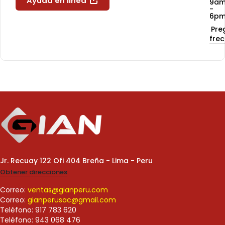
Ayuda en línea
9a
-
6p
Pre
fre
Jr. Recuay 122 Ofi 404 Breña - Lima - Peru
Obtener direcciones
Correo:
ventas@gianperu.com
Correo:
gianperusac@gmail.com
Teléfono: 917 783 620
Teléfono: 943 068 476