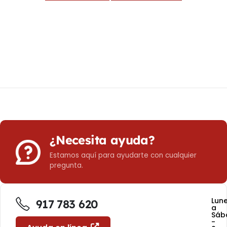
¿Necesita ayuda?
Estamos aquí para ayudarte con cualquier
pregunta.
Lun
917 783 620
a
Sáb
-