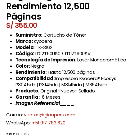
Rendimiento 12,500
Páginas
S/
355.00
Suministro:
Cartucho de Tóner
Marca:
Kyocera
Modelo:
TK-3162
Código:
1T02T90US0 / 1T02T90USV
Tecnología de Impresión:
Laser Monocromática
Color:
Negro
Rendimiento:
Hasta 12,500 páginas
Compatibilidad:
Impresora Kyocera® Ecosys
P3045dn | P3145dn | M3145idn | M3645idn
Producto:
Original -Nuevo- Sellado
Garantía:
6 Meses
Imagen Referencial____
Correo:
ventas@gianperu.com
WhatsApp:
+51 917 783 620
SKU:
TK-3162