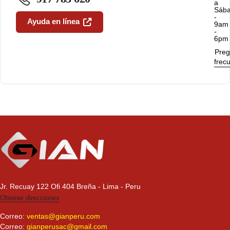
a
Sáb
-
Ayuda en línea
9am
-
6pm
Preg
frec
Jr. Recuay 122 Ofi 404 Breña - Lima - Peru
Obtener direcciones
Correo:
ventas@gianperu.com
Correo:
gianperusac@gmail.com