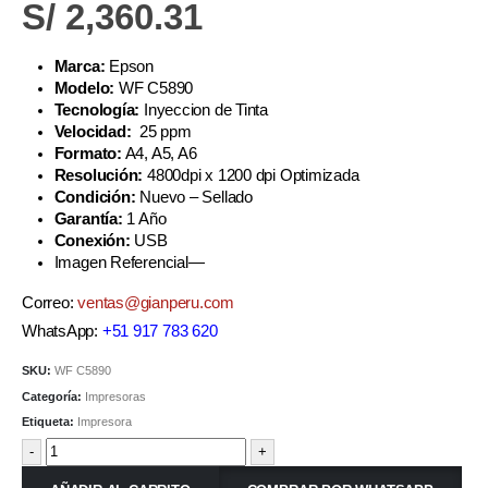
S/
2,360.31
Marca:
Epson
Modelo:
WF C5890
Tecnología:
Inyeccion de Tinta
Velocidad:
25 ppm
Formato:
A4, A5, A6
Resolución:
4800dpi x 1200 dpi Optimizada
Condición:
Nuevo – Sellado
Garantía:
1 Año
Conexión:
USB
Imagen Referencial—
Correo:
ventas@gianperu.com
WhatsApp:
+51 917 783 620
SKU:
WF C5890
Categoría:
Impresoras
Etiqueta:
Impresora
-
+