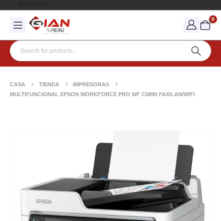
907 580 994
0
CASA
TIENDA
IMPRESORAS
MULTIFUNCIONAL EPSON WORKFORCE PRO WF C5890 FAX/LAN/WIFI