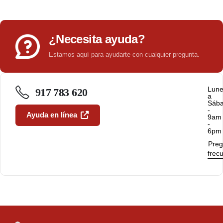
¿Necesita ayuda?
Estamos aquí para ayudarte con cualquier pregunta.
Lun
917 783 620
a
Sáb
-
Ayuda en línea
9am
-
6pm
Preg
frec