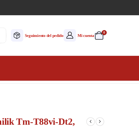
0
Seguimiento del pedido
Mi cuenta
lik Tm-T88vi-Dt2,