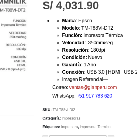
S/
4,031.90
Marca:
Epson
Modelo: T
M-T88VI-DT2
Función:
Impresora Térmica
Velocidad:
350mm/seg
Resolución:
180dpi
Condición:
Nuevo
Garantía:
1 Año
Conexión:
USB 3.0 | HDMI | USB 2.
Imagen Referencial—
Correo:
ventas@gianperu.com
WhatsApp:
+51 917 783 620
SKU:
TM-T88vi-Dt2
Categoría:
Impresoras
Etiquetas:
Impresora
,
Impresora Termica