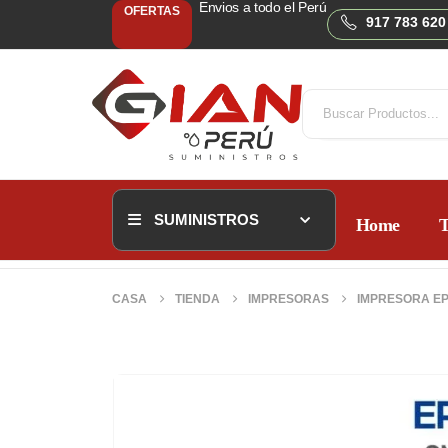
Envios a todo el Perú
OFERTAS
917 783 620
SUMINISTROS
Home
T
CASA
TIENDA
IMPRESORAS
IMPRESORA EPS