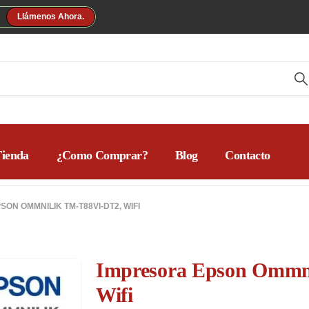
Llámenos Ahora.
ienda
¿Como Comprar?
Blog
Contacto
ON OMMNILIK TM-T88VI-DT2, WIFI
Impresora Epson Ommni
Wifi