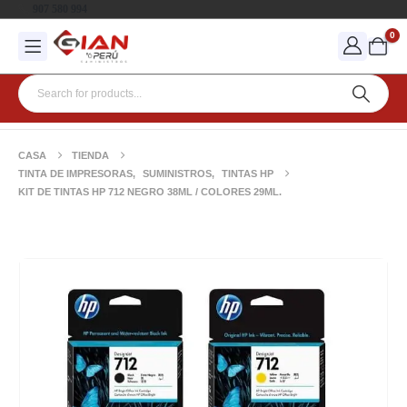
907 580 994
0
CASA
TIENDA
TINTA DE IMPRESORAS
,
SUMINISTROS
,
TINTAS HP
KIT DE TINTAS HP 712 NEGRO 38ML / COLORES 29ML.