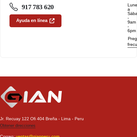
Lun
917 783 620
a
Sáb
-
Ayuda en línea
9am
-
6pm
Preg
frec
Jr. Recuay 122 Ofi 404 Breña - Lima - Peru
Obtener direcciones
Correo:
ventas@gianperu.com