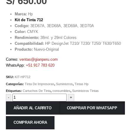
S/
650.00
Marca:
Hp
Kit de Tinta 712
Codigo:
3ED67A, 3ED68A, 3ED69A, 3ED70A
Color:
CMYK
Rendimiento:
38ml. y 29ml Colores
Compatibilidad:
HP DesignJet T210/ T230/ T250/ T630/T650
Producto:
Nuevo-Original
Correo:
ventas@gianperu.com
WhatsApp:
+51 917 783 620
SKU:
KIT-HP712
Categorías:
Tinta De Impresoras
,
Suministros
,
Tintas Hp
Etiquetas:
Cartuchos De Tinta
,
consumibles
,
Suministros Tintas
-
+
AÑADIR AL CARRITO
COMPRAR POR WHATSAPP
COMPRAR AHORA