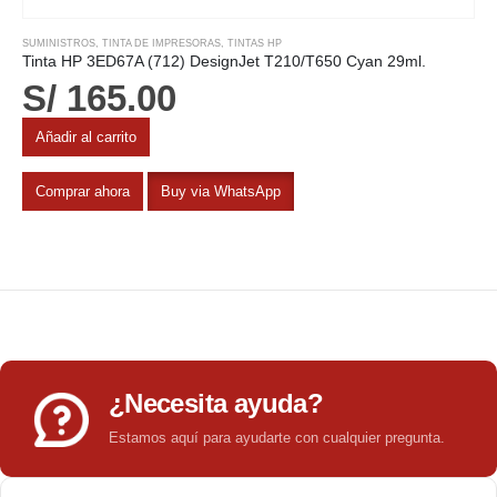
SUMINISTROS
,
TINTA DE IMPRESORAS
,
TINTAS HP
Tinta HP 3ED67A (712) DesignJet T210/T650 Cyan 29ml.
S/
165.00
Añadir al carrito
Comprar ahora
Buy via WhatsApp
¿Necesita ayuda?
Estamos aquí para ayudarte con cualquier pregunta.