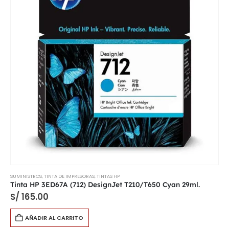
SUMINISTROS
,
TINTA DE IMPRESORAS
,
TINTAS HP
Tinta HP 3ED67A (712) DesignJet T210/T650 Cyan 29ml.
S/
165.00
AÑADIR AL CARRITO