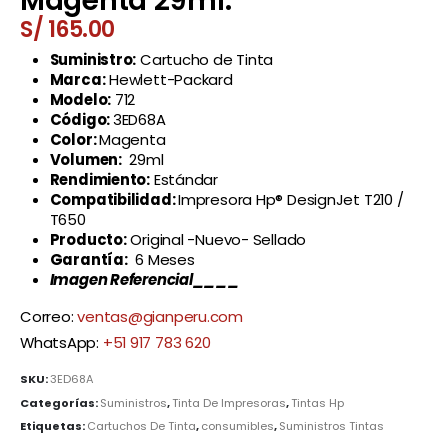
Magenta 29ml.
S/
165.00
Suministro:
Cartucho de Tinta
Marca:
Hewlett-Packard
Modelo:
712
Código:
3ED68A
Color:
Magenta
Volumen:
29ml
Rendimiento:
Estándar
Compatibilidad:
Impresora Hp® DesignJet T210 /
T650
Producto:
Original -Nuevo- Sellado
Garantía:
6 Meses
Imagen Referencial____
Correo:
ventas@gianperu.com
WhatsApp:
+51 917 783 620
SKU:
3ED68A
Categorías:
Suministros
,
Tinta De Impresoras
,
Tintas Hp
Etiquetas:
Cartuchos De Tinta
,
consumibles
,
Suministros Tintas