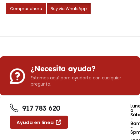
Comprar ahora
Buy via WhatsApp
¿Necesita ayuda?
Estamos aquí para ayudarte con cualquier
pregunta.
Lun
917 783 620
a
Sáb
-
Ayuda en línea
9a
-
6p