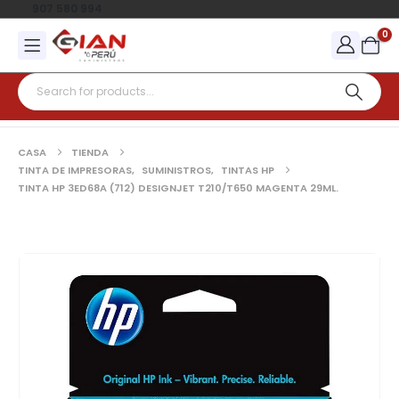
907 580 994
0
CASA
TIENDA
TINTA DE IMPRESORAS
,
SUMINISTROS
,
TINTAS HP
TINTA HP 3ED68A (712) DESIGNJET T210/T650 MAGENTA 29ML.