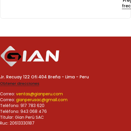
Pre
fre
Jr. Recuay 122 Ofi 404 Breña - Lima - Peru
Obtener direcciones
Correo:
ventas@gianperu.com
Correo:
gianperusac@gmail.com
Teléfono: 917 783 620
Teléfono: 943 068 476
Titular: Gian Perú SAC
Ruc: 20613330187