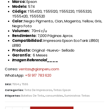
Marca:
Epson
Modelo:
574
Código:
T554120, T555120, T555220, T555320,
T555420, T555520
Color:
Negro Pigmento, Cian, Magenta, Yellow, Gris,
Negro Foto
Volumen:
70ml c/u
Rendimiento:
7,000 Páginas Aprox.
Compatibilidad:
Impresora Epson EcoTank L8160|
L8180
Producto:
Original -Nuevo- Sellado
Garantía:
6 Meses
Imagen Referencial____
Correo:
ventas@gianperu.com
WhatsApp:
+51 917 783 620
SKU:
T554 y T555
Categorías:
Tinta De Impresoras
,
Tintas Epson
Etiquetas:
Botellas De Tinta
,
consumibles
,
Suministros Tintas