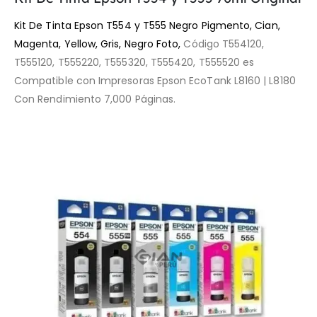
Kit De Tinta Epson T554 y T555
Negro Pigmento, Cian,
Magenta, Yellow, Gris, Negro Foto
,
Código T554120,
T555120, T555220, T555320, T555420, T555520 es
Compatible con Impresoras Epson EcoTank L8160 | L8180
Con Rendimiento 7,000 Páginas.