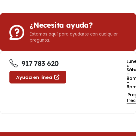
¿Necesita ayuda?
Estamos aquí para ayudarte con cualquier
pregunta.
Lun
917 783 620
a
Sáb
-
Ayuda en línea
9a
-
6p
Pre
fre