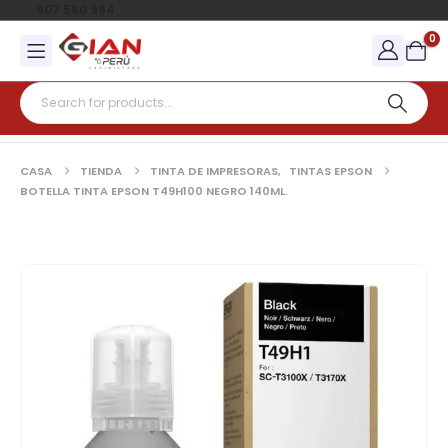
907 580 994
0
CASA
TIENDA
TINTA DE IMPRESORAS
,
TINTAS EPSON
BOTELLA TINTA EPSON T49H100 NEGRO 140ML.