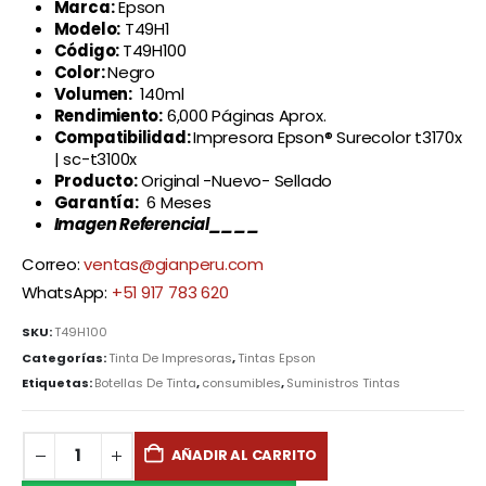
Marca:
Epson
Modelo:
T49H1
Código:
T49H100
Color:
Negro
Volumen:
140ml
Rendimiento:
6,000 Páginas Aprox.
Compatibilidad:
Impresora Epson® Surecolor t3170x
| sc-t3100x
Producto:
Original -Nuevo- Sellado
Garantía:
6 Meses
Imagen Referencial____
Correo:
ventas@gianperu.com
WhatsApp:
+51 917 783 620
SKU:
T49H100
Categorías:
Tinta De Impresoras
,
Tintas Epson
Etiquetas:
Botellas De Tinta
,
consumibles
,
Suministros Tintas
AÑADIR AL CARRITO