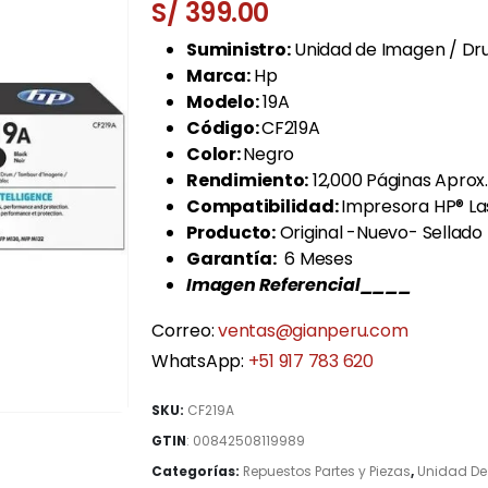
S/
399.00
Suministro:
Unidad de Imagen / Dr
Marca:
Hp
Modelo:
19A
Código:
CF219A
Color:
Negro
Rendimiento:
12,000 Páginas Aprox.
Compatibilidad:
Impresora HP® La
Producto:
Original -Nuevo- Sellado
Garantía:
6 Meses
Imagen Referencial____
Correo:
ventas@gianperu.com
WhatsApp:
+51 917 783 620
SKU:
CF219A
GTIN
:
00842508119989
Categorías:
Repuestos Partes y Piezas
,
Unidad D