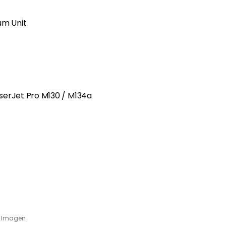
um Unit
serJet Pro M130 / M134a
e Imagen