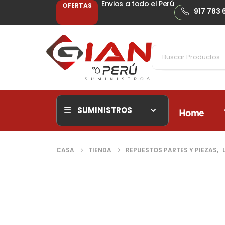
Envios a todo el Perú
OFERTAS
917 783 
SUMINISTROS
Home
CASA
TIENDA
REPUESTOS PARTES Y PIEZAS
,