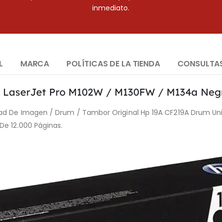
inmediato.
L
MARCA
POLÍTICAS DE LA TIENDA
CONSULTA
 LaserJet Pro M102W / M130FW / M134a Negr
dad De Imagen / Drum / Tambor Original Hp 19A CF219A Drum Uni
De 12.000 Páginas.