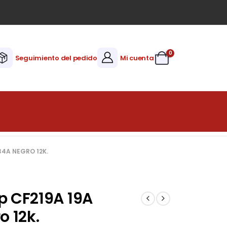
0
Seguimiento del pedido
Mi cuenta
34A NEGRO 12K.
p CF219A 19A
o 12k.