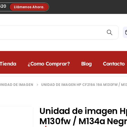
620
Llámenos Ahora.
Tienda
¿Como Comprar?
Blog
Contacto
UNIDAD DE IMAGEN
UNIDAD DE IMAGEN HP CF219A 19A M130FW / M1
Unidad de imagen H
M130fw / M134a Negr