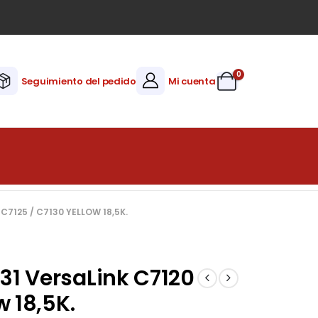
0
Seguimiento del pedido
Mi cuenta
C7125 / C7130 YELLOW 18,5K.
31 VersaLink C7120
w 18,5K.