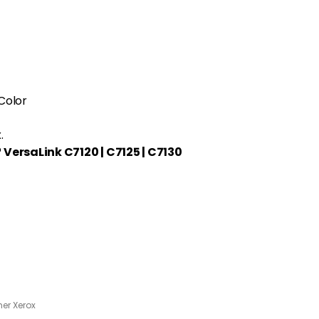
Color
.
®
VersaLink C7120 | C7125 | C7130
er Xerox