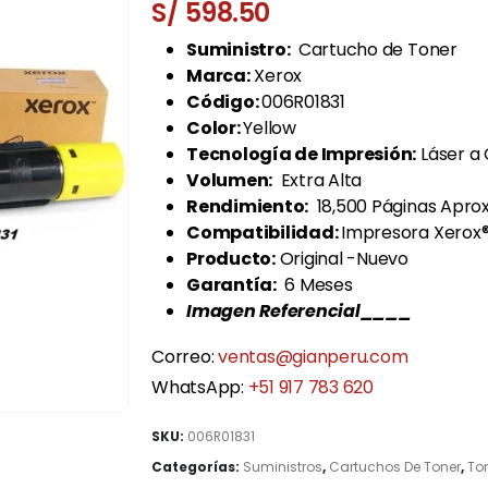
S/
598.50
Suministro:
Cartucho de Toner
Marca:
Xerox
Código:
006R01831
Color:
Yellow
Tecnología de Impresión:
Láser a 
Volumen:
Extra Alta
Rendimiento:
18,500 Páginas Aprox
Compatibilidad:
Impresora Xerox
Producto:
Original -Nuevo
Garantía:
6 Meses
Imagen Referencial____
Correo:
ventas@gianperu.com
WhatsApp:
+51 917 783 620
SKU:
006R01831
Categorías:
Suministros
,
Cartuchos De Toner
,
Ton