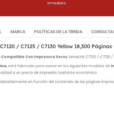
inmediato.
L
MARCA
POLÍTICAS DE LA TIENDA
CONSULTA
7120 / C7125 / C7130 Yellow 18,500 Páginas –
s Compatible Con Impresora Xerox
VersaLink C7120 / C7125 /
llow
,
está fabricado para usarse en los siguientes modelos de
I
a calidad a un precio de impresión bastante económico.
iderablemente en función del contenido de las páginas impresa