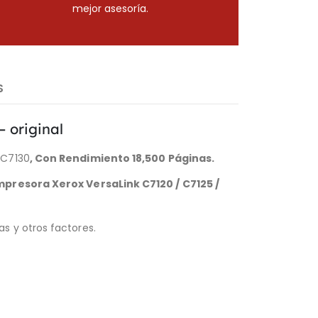
mejor asesoría.
S
 original
 C7130
, Con Rendimiento
18
,
5
00 Páginas
.
mpresora Xerox
VersaLink C7120 / C7125 /
s y otros factores.