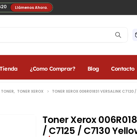
620
Llámenos Ahora.
Tienda
¿Como Comprar?
Blog
Contacto
 TONER
,
TONER XEROX
TONER XEROX 006R01831 VERSALINK C7120 / 
Toner Xerox 006R018
/ C7125 / C7130 Yello