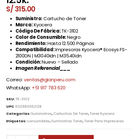
12.5k.
S/
315.00
Suministro:
Cartucho de Toner
Marca:
Kyocera
Código De Fábrica:
TK-3102
Color de Consumible:
Negro
Rendimiento:
Hasta 12.500 Páginas
Compatibilidad:
Impresoras Kyocera® Ecosys FS-
2100DN | M3040idn | M3540idn
Condición:
Nuevo – Sellado
Imagen Referencial___
Correo:
ventas@gianperu.com
WhatsApp:
+51 917 783 620
SKU:
TK-3102
UPC
:
632983062128
Categorías:
Suministros
,
Cartuchos De Toner
,
Toner Kyocera
Etiquetas:
consumibles
,
Suministros Toner
,
Toner Para Impresoras