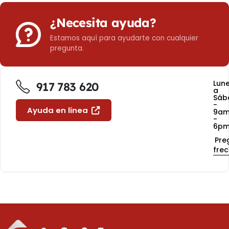
¿Necesita ayuda?
Estamos aquí para ayudarte con cualquier
pregunta.
Lun
917 783 620
a
Sáb
-
Ayuda en línea
9a
-
6p
Pre
fre