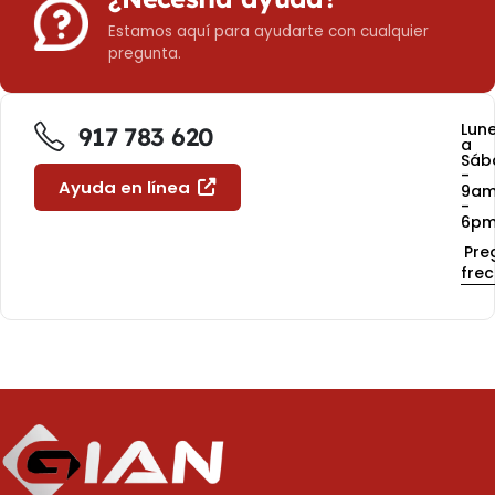
Estamos aquí para ayudarte con cualquier
pregunta.
Lun
917 783 620
a
Sáb
-
Ayuda en línea
9a
-
6p
Pre
fre