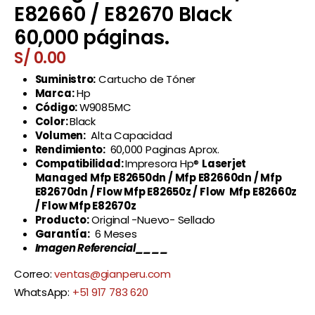
E82660 / E82670 Black
60,000 páginas.
S/
0.00
Suministro:
Cartucho de Tóner
Marca:
Hp
Código:
W9085MC
Color:
Black
Volumen:
Alta Capacidad
Rendimiento:
60,000 Paginas Aprox.
Compatibilidad:
Impresora Hp®
Laserjet
Managed
Mfp E82650dn / Mfp E82660dn / Mfp
E82670dn / Flow Mfp E82650z / Flow Mfp E82660z
/ Flow Mfp E82670z
Producto:
Original -Nuevo- Sellado
Garantía:
6 Meses
Imagen Referencial____
Correo:
ventas@gianperu.com
WhatsApp:
+51 917 783 620