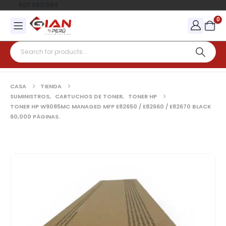
907 580 994
0
CASA
TIENDA
SUMINISTROS
,
CARTUCHOS DE TONER
,
TONER HP
TONER HP W9085MC MANAGED MFP E82650 / E82660 / E82670 BLACK
60,000 PÁGINAS.