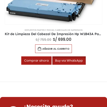
REPUESTOS PARTES Y PIEZAS
,
CABEZALES DE IMPRESION
Kit de Limpieza Del Cabezal De Impresión Hp W1B43A PageWide
S/
699.00
S/
755.00
AÑADIR AL CARRITO
Comprar ahora
Buy via WhatsApp
¿Necesita ayuda?