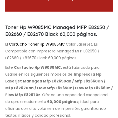
Toner Hp W9085MC Managed MFP E82650 /
E82660 / E82670 Black 60,000 páginas.
El
Cartucho Toner Hp W9085MC
Color LaserJet, Es
Compatible con Impresora Managed MFP E82650 /
E82660 / E82670 Black 60,000 páginas.
Este
Cartucho Hp W9085MC,
está fabricado para
usarse en los siguientes modelos de
Impresora
Hp
Laserjet Managed
Mfp E82650dn / Mfp E82660dn /
Mfp E82670dn / Flow Mfp E82650z / Flow Mfp E82660z /
Flow Mfp E82670z
.
Ofrece una capacidad excepcional
de aproximadamente
60,000 páginas
, ideal para
oficinas con alto volumen de impresión, garantizando
textos nítidos y calidad profesional.