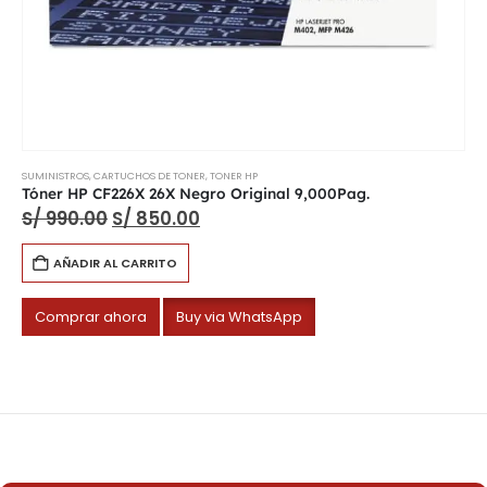
SUMINISTROS
,
CARTUCHOS DE TONER
,
TONER HP
Tóner HP CF226X 26X Negro Original 9,000Pag.
S/
990.00
S/
850.00
AÑADIR AL CARRITO
Comprar ahora
Buy via WhatsApp