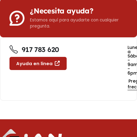
¿Necesita ayuda?
Estamos aquí para ayudarte con cualquier
pregunta.
Lun
917 783 620
a
Sáb
-
Ayuda en línea
9a
-
6p
Pre
fre