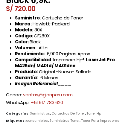
Black 6,9k.
S/
720.00
Suministro:
Cartucho de Toner
Marca:
Hewlett-Packard
Modelo:
80X
Código:
CF280X
Color:
Black
Volumen:
Alta
Rendimiento:
6,900 Paginas Aprox.
Compatibilidad:
Impresora Hp®
LaserJet
Pro
M425dn/ M401d/ M401dne
Producto:
Original -Nuevo- Sellado
Garantía:
6 Meses
Imagen Referencial____
Correo:
ventas@gianperu.com
WhatsApp:
+51 917 783 620
Categorías:
Suministros
,
Cartuchos De Toner
,
Toner Hp
Etiquetas:
consumibles
,
Suministros Toner
,
Toner Para Impresoras