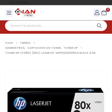
907 580 994
0
CASA
TIENDA
SUMINISTROS
,
CARTUCHOS DE TONER
,
TONER HP
TONER HP CF280X (80X) LASERJET M401N/M425DN BLACK 6,9K.