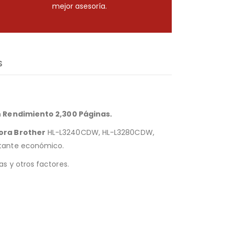
mejor asesoría.
S
n Rendimiento
2
,
3
00 Páginas
.
ora Brother
HL-L3240CDW, HL-L3280CDW,
stante económico.
s y otros factores.