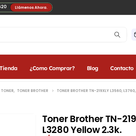
620
Llámenos Ahora.
Tienda
¿Como Comprar?
Blog
Contacto
 TONER
,
TONER BROTHER
TONER BROTHER TN-219XLY L3560, L3760, 
Toner Brother TN-219
L3280 Yellow 2.3k.