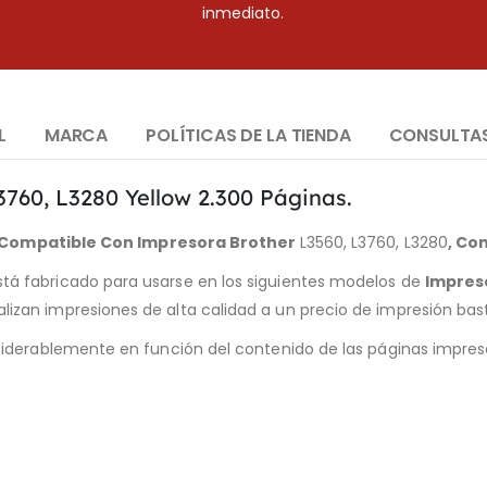
inmediato.
L
MARCA
POLÍTICAS DE LA TIENDA
CONSULTA
760, L3280 Yellow 2.300 Páginas.
 Compatible Con Impresora Brother
L3560, L3760, L3280
, Co
stá fabricado para usarse en los siguientes modelos de
Impres
zan impresiones de alta calidad a un precio de impresión ba
iderablemente en función del contenido de las páginas impresa