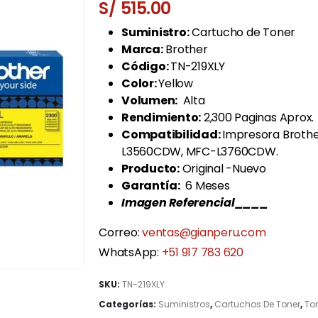
S/
515.00
Suministro:
Cartucho de Toner
Marca:
Brother
Código:
TN-219XLY
Color:
Yellow
Volumen:
Alta
Rendimiento:
2,300 Paginas Aprox.
Compatibilidad:
Impresora Broth
L3560CDW, MFC-L3760CDW.
Producto:
Original -Nuevo
Garantía:
6 Meses
Imagen Referencial____
Correo:
ventas@gianperu.com
WhatsApp:
+51 917 783 620
SKU:
TN-219XLY
Categorías:
Suministros
,
Cartuchos De Toner
,
Ton