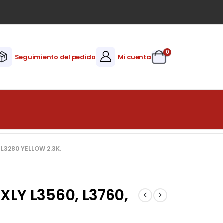
0
Seguimiento del pedido
Mi cuenta
L3280 YELLOW 2.3K.
XLY L3560, L3760,