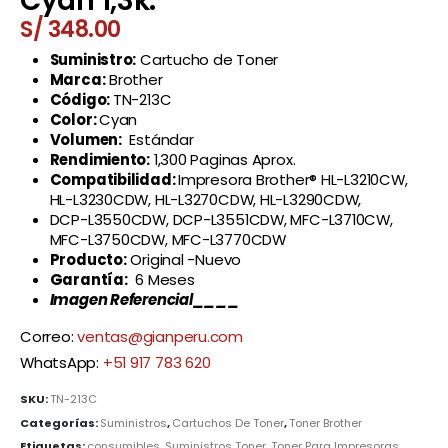
Cyan 1,3k.
S/
348.00
Suministro:
Cartucho de Toner
Marca:
Brother
Código:
TN-213C
Color:
Cyan
Volumen:
Estándar
Rendimiento:
1,300 Paginas Aprox.
Compatibilidad:
Impresora Brother® HL-L3210CW,
HL-L3230CDW, HL-L3270CDW, HL-L3290CDW,
DCP-L3550CDW, DCP-L3551CDW, MFC-L3710CW,
MFC-L3750CDW, MFC-L3770CDW
Producto:
Original -Nuevo
Garantía:
6 Meses
Imagen Referencial____
Correo:
ventas@gianperu.com
WhatsApp:
+51 917 783 620
SKU:
TN-213C
Categorías:
Suministros
,
Cartuchos De Toner
,
Toner Brother
Etiquetas:
consumibles
,
Suministros Toner
,
Toner Para Impresoras