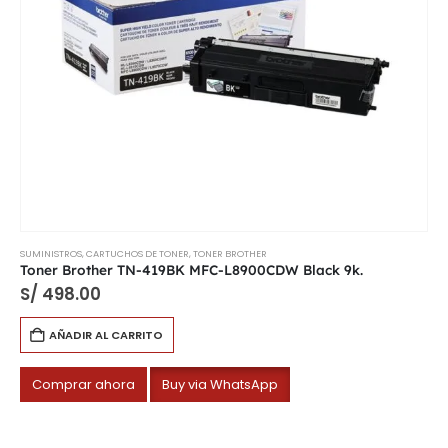
SUMINISTROS
,
CARTUCHOS DE TONER
,
TONER BROTHER
Toner Brother TN-419BK MFC-L8900CDW Black 9k.
S/
498.00
AÑADIR AL CARRITO
Comprar ahora
Buy via WhatsApp