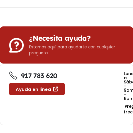
¿Necesita ayuda?
Estamos aquí para ayudarte con cualquier
pregunta.
Lun
917 783 620
a
Sáb
-
Ayuda en línea
9a
-
6p
Pre
fre