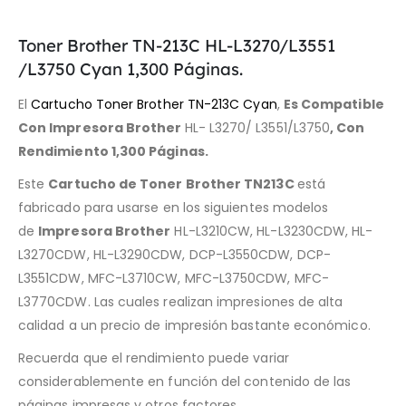
Toner Brother TN-213C HL-L3270/L3551
/L3750 Cyan 1,300 Páginas.
El
Cartucho Toner Brother TN-213C Cyan
,
Es Compatible
Con Impresora Brother
HL- L3270/ L3551/L3750
, Con
Rendimiento
1
,
3
00 Páginas
.
Este
Cartucho de Toner Brother TN213C
está
fabricado para usarse en los siguientes modelos
de
Impresora Brother
HL-L3210CW, HL-L3230CDW, HL-
L3270CDW, HL-L3290CDW, DCP-L3550CDW, DCP-
L3551CDW, MFC-L3710CW, MFC-L3750CDW, MFC-
L3770CDW. Las cuales realizan impresiones de alta
calidad a un precio de impresión bastante económico.
Recuerda que el rendimiento puede variar
considerablemente en función del contenido de las
páginas impresas y otros factores.