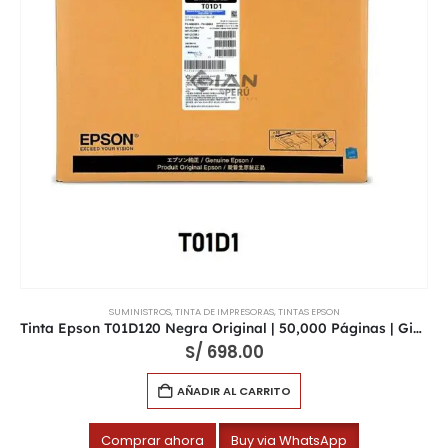
SUMINISTROS
,
TINTA DE IMPRESORAS
,
TINTAS EPSON
Tinta Epson T01D120 Negra Original | 50,000 Páginas | GianPeru
S/
698.00
AÑADIR AL CARRITO
Comprar ahora
Buy via WhatsApp