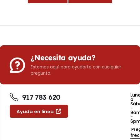
¿Necesita ayuda?
Estamos aquí para ayudarte con cualquier
pregunta.
Lun
917 783 620
a
Sáb
-
Ayuda en línea
9a
-
6p
Pre
fre