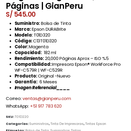
Páginas | GianPeru
S/
545.00
Suministro:
Bolsa de Tinta
Marca:
Epson DURABrite
Modelo:
T01D320
Código:
C13T01D320
Color:
Magenta
Capacidad:
182 ml
Rendimiento:
20,000 Páginas Aprox – ISO %5
Compatibilidad:
Impresora Epson® WorkForce Pro
WF-C579R | WF-C529R
Producto:
Original -Nuevo
Garantía:
6 Meses
Imagen Referencial____
Correo:
ventas@gianperu.com
WhatsApp:
+51 917 783 620
SKU:
T01D220
Categorías:
Suministros
,
Tinta De Impresoras
,
Tintas Epson
Etiquetas:
Bolsa de Tinta
,
Suministros Tintas